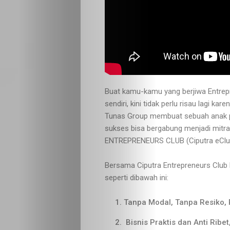
Buat kamu-kamu yang berjiwa Entrep
sendiri, kini tidak perlu risau lagi k
Tunas Group membuat sebuah anak pe
sukses bisa bergabung menjadi mit
ENTREPRENEURS CLUB (Ciputra eClu
Bersama Ciputra Entrepreneurs Club 
seperti dibawah ini:
Tanpa Modal, Tanpa Resiko, 
Bisnis Praktis dan Anti Ribe