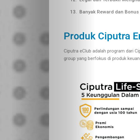
Banyak Reward dan Bonus 
Produk Ciputra E
Lifestyle
Ciputra eClub adalah program dari C
group yang berfokus di produk keuan
Travelling
Health
Food
&
Drink