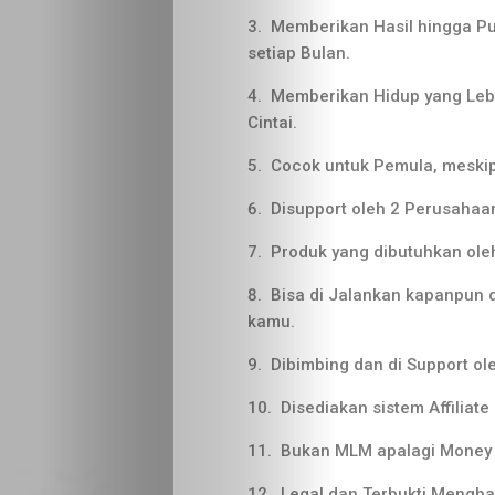
Memberikan Hasil hingga Pu
setiap Bulan.
Memberikan Hidup yang Lebi
Cintai.
Cocok untuk Pemula, meskip
Disupport oleh 2 Perusahaan
Produk yang dibutuhkan ole
Bisa di Jalankan kapanpun
kamu.
Dibimbing dan di Support ol
Disediakan sistem Affiliat
Bukan MLM apalagi Mone
Legal dan Terbukti Mengha