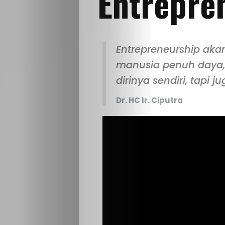
Entrepre
Entrepreneurship ak
manusia penuh daya,
dirinya sendiri, tapi j
Dr. HC Ir. Ciputra