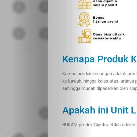
Crypto
Currency
Tentang
Kami
Kenapa Produk 
Kontak
Karena produk keuangan adalah produ
ke bawah, hingga kelas atas, artinya
Kami
sehingga mudah dipasarkan oleh sia
Apakah ini Unit L
Search
BUKAN, produk Ciputra eClub adalah 