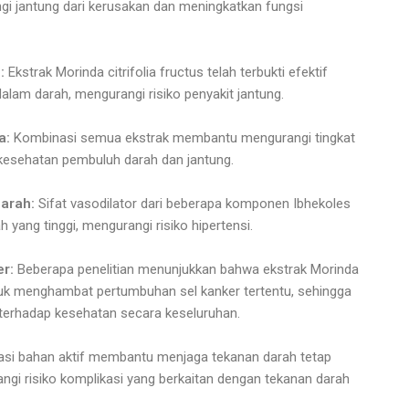
i jantung dari kerusakan dan meningkatkan fungsi
l:
Ekstrak Morinda citrifolia fructus telah terbukti efektif
lam darah, mengurangi risiko penyakit jantung.
a:
Kombinasi semua ekstrak membantu mengurangi tingkat
a kesehatan pembuluh darah dan jantung.
arah:
Sifat vasodilator dari beberapa komponen Ibhekoles
ang tinggi, mengurangi risiko hipertensi.
r:
Beberapa penelitian menunjukkan bahwa ekstrak Morinda
untuk menghambat pertumbuhan sel kanker tertentu, sehingga
erhadap kesehatan secara keseluruhan.
si bahan aktif membantu menjaga tekanan darah tetap
ngi risiko komplikasi yang berkaitan dengan tekanan darah