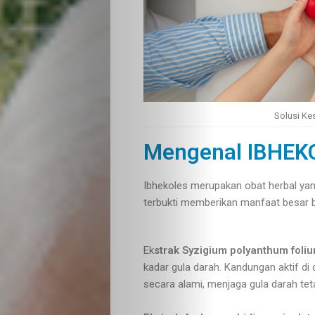
Solusi K
Mengenal IBHEK
Ibhekoles merupakan obat herbal yang
terbukti memberikan manfaat besar ba
Ek
strak Syzigium polyanthum foli
kadar gula darah. Kandungan aktif 
secara alami, menjaga gula darah teta