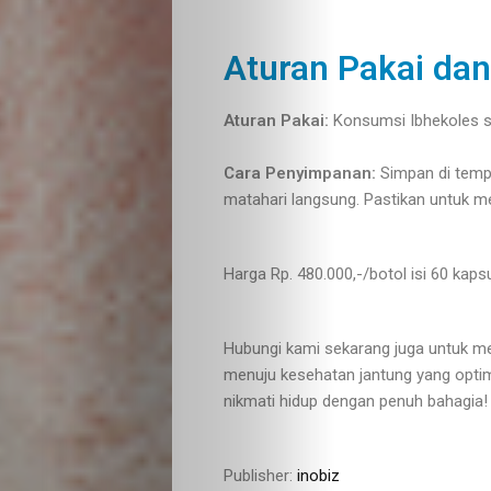
Crypto
Aturan Pakai da
Currency
Aturan Pakai:
Konsumsi Ibhekoles se
Tentang
Cara Penyimpanan:
Simpan di tempa
Kami
matahari langsung. Pastikan untuk m
Kontak
Harga Rp. 480.000,-/botol isi 60 kapsu
Kami
Hubungi kami sekarang juga untuk me
menuju kesehatan jantung yang optim
nikmati hidup dengan penuh bahagi
Search
Publisher:
inobiz