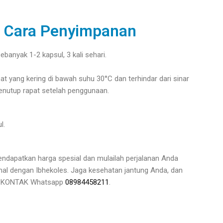
n Cara Penyimpanan
banyak 1-2 kapsul, 3 kali sehari.
t yang kering di bawah suhu 30°C dan terhindar dari sinar
enutup rapat setelah penggunaan.
l.
ndapatkan harga spesial dan mulailah perjalanan Anda
al dengan Ibhekoles. Jaga kesehatan jantung Anda, dan
a! KONTAK Whatsapp
08984458211
.