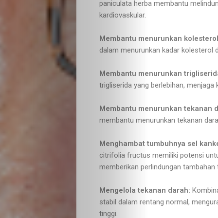
paniculata herba membantu melindung
kardiovaskular.
Membantu menurunkan kolestero
dalam menurunkan kadar kolesterol da
Membantu menurunkan trigliserid
Lifestyle
trigliserida yang berlebihan, menjag
Travelling
Membantu menurunkan tekanan d
membantu menurunkan tekanan darah y
Health
Menghambat tumbuhnya sel kanke
Food
citrifolia fructus memiliki potensi 
memberikan perlindungan tambahan t
&
Mengelola tekanan darah:
Kombina
stabil dalam rentang normal, mengura
Drink
tinggi.