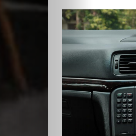
Crypto
Currency
Tentang
Kami
Kontak
Kami
Search