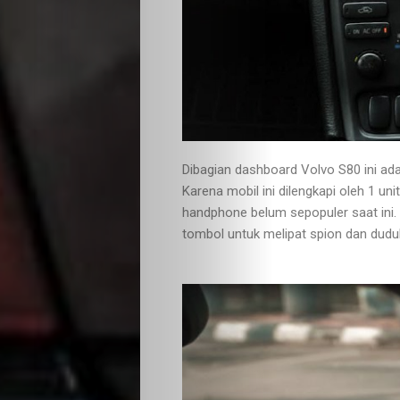
Dibagian dashboard Volvo S80 ini ada
Karena mobil ini dilengkapi oleh 1 un
handphone belum sepopuler saat ini. 
tombol untuk melipat spion dan duduk