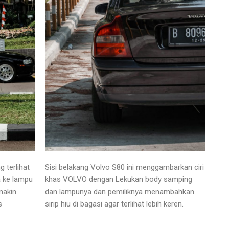
g terlihat
Sisi belakang Volvo S80 ini menggambarkan ciri
a ke lampu
khas VOLVO dengan Lekukan body samping
makin
dan lampunya dan pemiliknya menambahkan
s
sirip hiu di bagasi agar terlihat lebih keren.