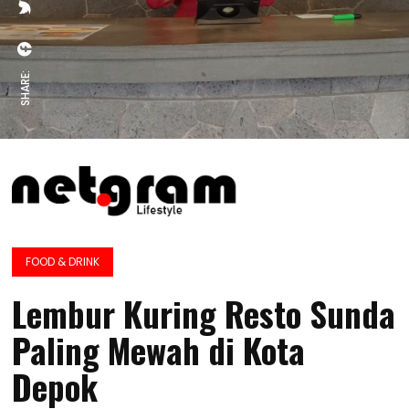
SHARE:
FOOD & DRINK
Lembur Kuring Resto Sunda
Paling Mewah di Kota
Depok