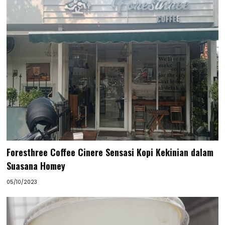
Foresthree Coffee Cinere Sensasi Kopi Kekinian dalam
Suasana Homey
05/10/2023