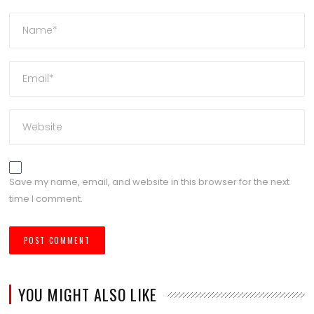
Save my name, email, and website in this browser for the next
time I comment.
YOU MIGHT ALSO LIKE