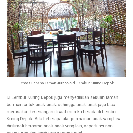
Tema Suasana Taman Jurassic di Lembur Kuring Depok
Di Lembur Kuring Depok juga menyediakan sebuah taman
bermain untuk anak-anak, sehingga anak-anak juga bisa
merasakan kesenangan disaat mereka berada di Lembur
Kuring Depok. Ada beberapa alat permainan anak yang bisa
dinikmati bersama anak-anak yang lain, seperti ayunan,
seluncuran dan jembatan gantung mini.