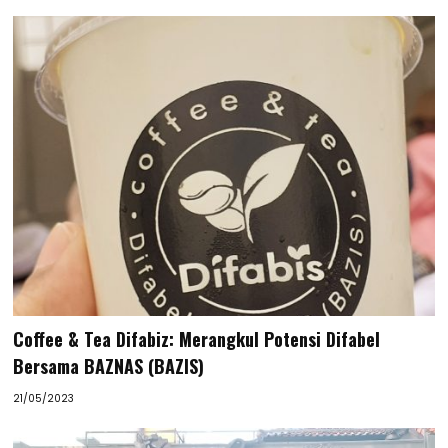
Coffee & Tea Difabiz: Merangkul Potensi Difabel
Bersama BAZNAS (BAZIS)
21/05/2023