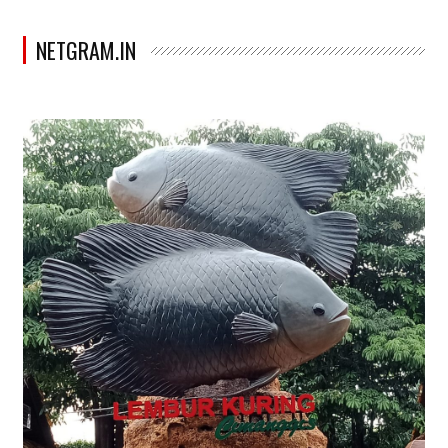
NETGRAM.IN