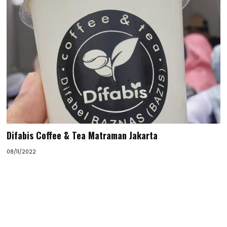
Difabis Coffee & Tea Matraman Jakarta
08/11/2022