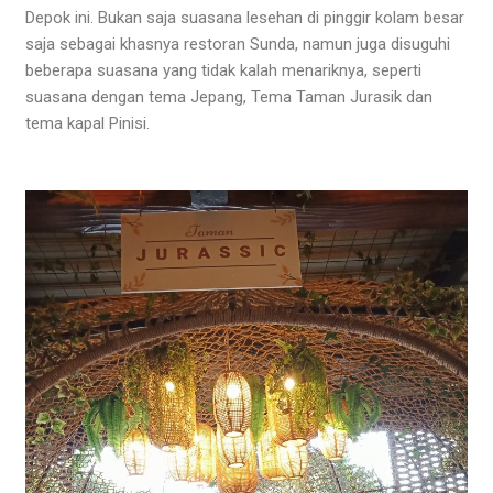
Depok ini. Bukan saja suasana lesehan di pinggir kolam besar
saja sebagai khasnya restoran Sunda, namun juga disuguhi
beberapa suasana yang tidak kalah menariknya, seperti
suasana dengan tema Jepang, Tema Taman Jurasik dan
tema kapal Pinisi.